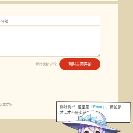
暂时关闭评论
暂时关闭评论
点或立场
你好鸭~！这里是
「Erina」
，擅长是
才...才不是卖萌呢！哼！