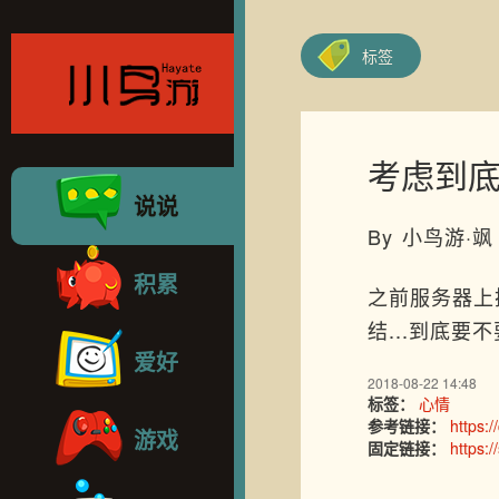
标签
考虑到底要
说说
By 小鸟游·飒
积累
之前服务器上搭
结...到底要不
爱好
2018-08-22 14:48
标签：
心情
参考链接：
https:
游戏
固定链接：
https:/