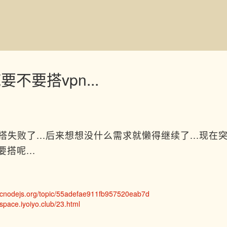
不要搭vpn...
失败了...后来想想没什么需求就懒得继续了...现在突然
要搭呢...
//cnodejs.org/topic/55adefae911fb957520eab7d
/space.iyoiyo.club/23.html